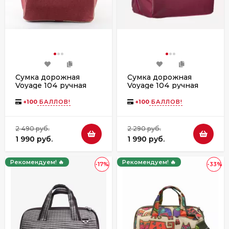
Сумка дорожная
Сумка дорожная
Voyage 104 ручная
Voyage 104 ручная
кладь Победа бордо
кладь Победа
джинс
бордовая
+
100
БАЛЛОВ!
+
100
БАЛЛОВ!
2 490 руб.
2 290 руб.
1 990 руб.
1 990 руб.
Рекомендуем! 🔥
Рекомендуем! 🔥
-17%
-33%