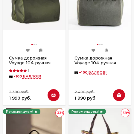
Сумка дорожная
Сумка дорожная
Voyage 104 ручная
Voyage 104 ручная
кладь Победа хаки
кладь Победа хаки
1
джинс
+
100
БАЛЛОВ!
+
100
БАЛЛОВ!
2 390 руб.
2 490 руб.
1 990 руб.
1 990 руб.
Рекомендуем! 🔥
Рекомендуем! 🔥
-33%
-39%