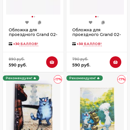
Обложка для
Обложка для
проездного Grand 02-
проездного Grand 02-
048-180 Питерские
048-181 Питерские
коты
коты
+
30
БАЛЛОВ!
+
30
БАЛЛОВ!
890 руб.
790 руб.
590 руб.
590 руб.
Рекомендуем! 🔥
Рекомендуем! 🔥
-17%
-17%