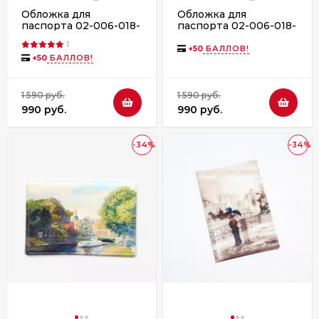
Обложка для
Обложка для
паспорта 02-006-018-
паспорта 02-006-018-
23 "Яркие зонты на
24 "Вид на Фонтанку
1
фоне собора"
в акварели"
+
50
БАЛЛОВ!
+
50
БАЛЛОВ!
1 590 руб.
1 590 руб.
990 руб.
990 руб.
-34%
-34%