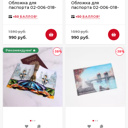
Обложка для
Обложка для
паспорта 02-006-018-
паспорта 02-006-018-
17 "Вид на
21 "Мост со
Петропавловку"
сфинксами"
+
50
БАЛЛОВ!
+
50
БАЛЛОВ!
1 590 руб.
1 590 руб.
990 руб.
990 руб.
Рекомендуем! 🔥
-38%
-38%