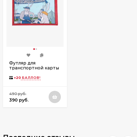
Футляр для
транспортной карты
Вектор КХ-315ft-
1100/006 красный
+
20
БАЛЛОВ!
490 руб.
390 руб.