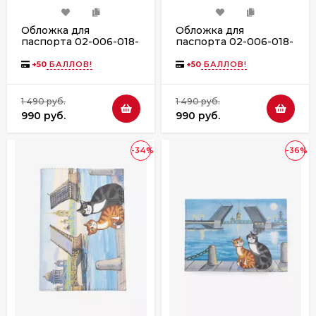
Обложка для
Обложка для
паспорта 02-006-018-
паспорта 02-006-018-
28 м
8 "Дама с зонтиком у
сфинксов"
+
50
БАЛЛОВ!
+
50
БАЛЛОВ!
1 490 руб.
1 490 руб.
990 руб.
990 руб.
-34%
-36%