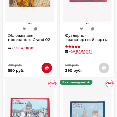
Обложка для
Футляр для
проездного Grand 02-
транспортной карты
048-224 цветная
Вектор КХ-315ft-
1
1100/003 красный
+
30
БАЛЛОВ!
+
20
БАЛЛОВ!
790 руб.
590 руб.
590 руб.
390 руб.
Рекомендуем! 🔥
-34%
-34%