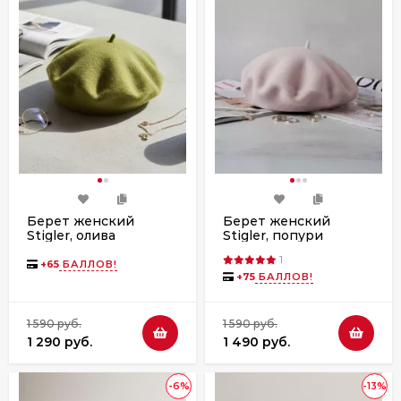
Берет женский
Берет женский
Stigler, олива
Stigler, попури
1
+
65
БАЛЛОВ!
+
75
БАЛЛОВ!
1 590 руб.
1 590 руб.
1 290 руб.
1 490 руб.
-6%
-13%