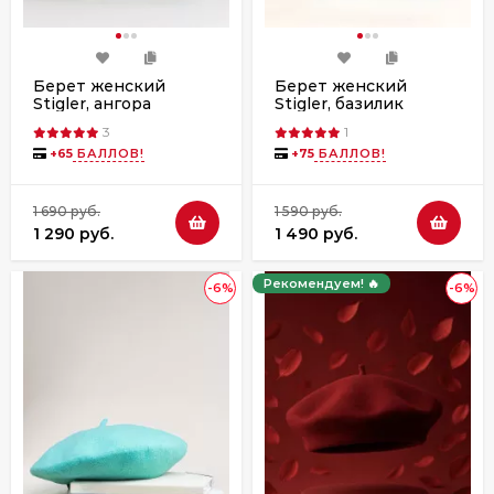
Берет женский
Берет женский
Stigler, ангора
Stigler, базилик
3
1
+
65
БАЛЛОВ!
+
75
БАЛЛОВ!
1 690 руб.
1 590 руб.
1 290 руб.
1 490 руб.
Рекомендуем! 🔥
-6%
-6%