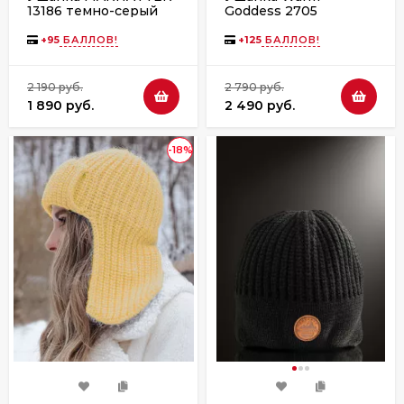
13186 темно-серый
Goddess 2705
(57-59)
фиолетовая
+
95
БАЛЛОВ!
+
125
БАЛЛОВ!
2 190 руб.
2 790 руб.
1 890 руб.
2 490 руб.
-18%