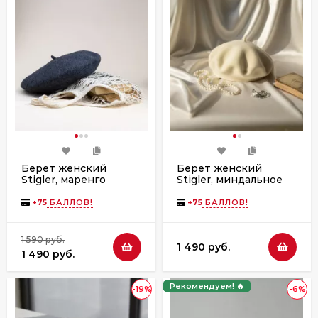
Берет женский
Берет женский
Stigler, маренго
Stigler, миндальное
масло
+
75
БАЛЛОВ!
+
75
БАЛЛОВ!
1 590 руб.
1 490 руб.
1 490 руб.
Рекомендуем! 🔥
-19%
-6%