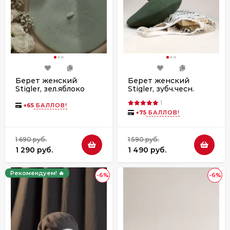
Берет женский
Берет женский
Stigler, зел.яблоко
Stigler, зубч.чесн.
1
+
65
БАЛЛОВ!
+
75
БАЛЛОВ!
1 690 руб.
1 590 руб.
1 290 руб.
1 490 руб.
Рекомендуем! 🔥
-6%
-6%