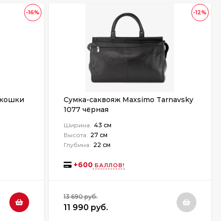
-16%
-12%
 кошки
Сумка-саквояж Maxsimo Tarnavsky
1077 чёрная
Ширина:
43 см
Высота:
27 см
Глубина:
22 см
+
600
БАЛЛОВ!
13 690 руб.
11 990 руб.