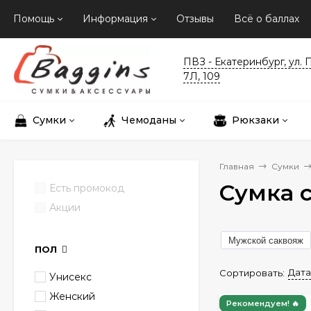
Помощь
Информация
Отзывы
Всё о баллах
ПВЗ - Екатеринбург, ул. 
7Л, 109
Сумки
Чемоданы
Рюкзаки
Главная
Сумки
Сумка 
Есть промокод
Акции
Мужской саквояж
ПОЛ
Дата
Сортировать:
Унисекс
Женский
Рекомендуем! 🔥