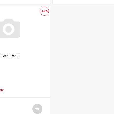
-14%
 6383 khaki
В!