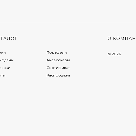
АТАЛОГ
О КОМПА
мки
Портфели
© 2026
моданы
Аксессуары
кзаки
Сертификат
нты
Распродажа