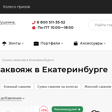
Колесо призов
Пушкина,
8 800 511-35-52
Пн-ПТ 10:00—18:00
Зонты
Портфели
Аксессуары
Сумка саквояж в Екатеринбурге
саквояж в Екатеринбурге
Кожаный саквояж
Сумка саквояж на колесах
Женский саквояж
 добавления
Рекомендуем! 🔥
-13%