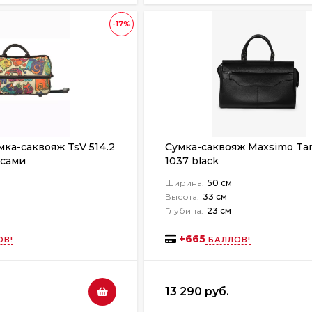
-17%
ка-саквояж TsV 514.2
Сумка-саквояж Maxsimo Ta
ёсами
1037 black
Ширина:
50 см
Высота:
33 см
Глубина:
23 см
+
665
ОВ!
БАЛЛОВ!
13 290 руб.