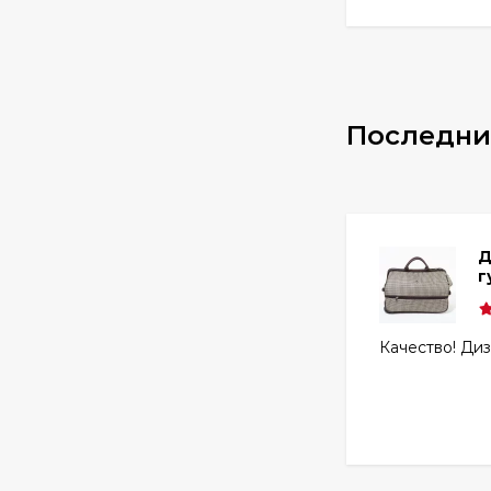
Последни
Д
г
Качество! Диз