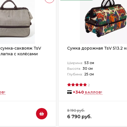
сумка-саквояж TsV
Сумка дорожная TsV 513.2 
 лапка с колёсами
Ширина:
53 см
Высота:
30 см
Глубина:
25 см
2
+
340
ОВ!
БАЛЛОВ!
8 190 руб.
6 790 руб.