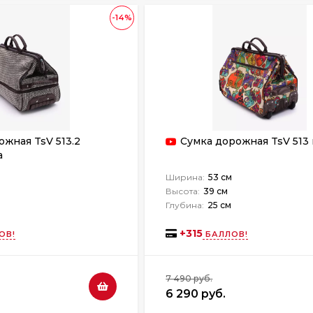
-14%
ожная TsV 513.2
Сумка дорожная TsV 513
а
Ширина:
53 см
Высота:
39 см
Глубина:
25 см
+
315
ОВ!
БАЛЛОВ!
7 490 руб.
6 290 руб.