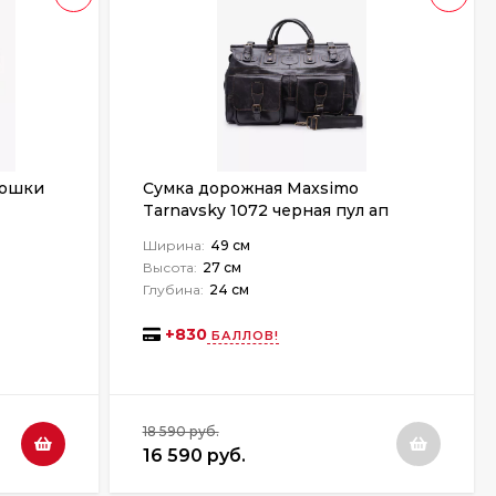
кошки
Сумка дорожная Maxsimo
Tarnavsky 1072 черная пул ап
Ширина:
49 см
Высота:
27 см
Глубина:
24 см
+
830
БАЛЛОВ!
18 590 руб.
16 590 руб.