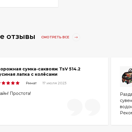
е отзывы
СМОТРЕТЬ ВСЕ
орожная сумка-саквояж TsV 514.2
усиная лапка с колёсами
Ринат
17 июля 2023
айн! Простота!
Раздв
сувен
водо
Реко