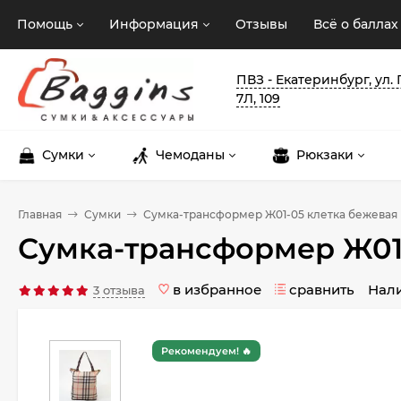
Помощь
Информация
Отзывы
Всё о баллах
ПВЗ - Екатеринбург, ул.
7Л, 109
Сумки
Чемоданы
Рюкзаки
Главная
Сумки
Сумка-трансформер Ж01-05 клетка бежевая
Сумка-трансформер Ж01
в избранное
сравнить
Нал
3 отзыва
Рекомендуем! 🔥