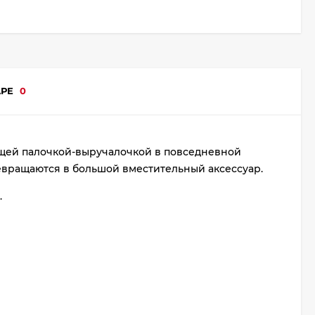
АРЕ
0
ящей палочкой-выручалочкой в повседневной
евращаются в большой вместительный аксессуар.
.