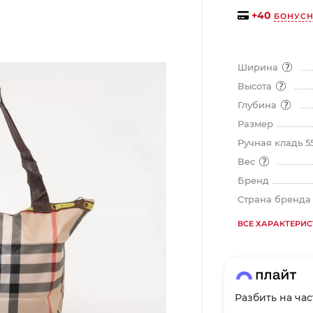
на части
без переплат
+
40
БОНУСН
График платежей
Ширина
Высота
Сегодня
Глубина
25
%
Размер
Ручная кладь 5
Вес
Бренд
Страна бренд
Добавляйте товары
в корзину
ВСЕ ХАРАКТЕРИ
Оплачивайте сегодня только
25
% картой любого банка
Разбить на ча