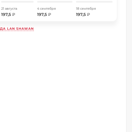
21 августа
4 сентября
18 сентября
197,5
₽
197,5
₽
197,5
₽
НДА
LAN SHAWAN