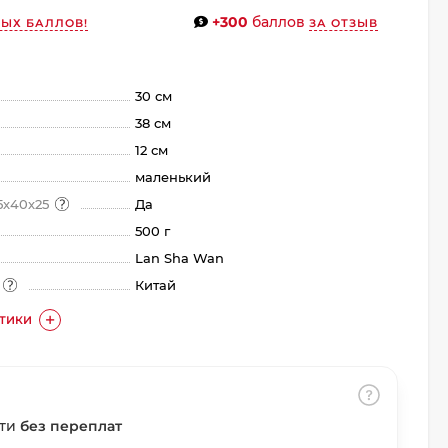
+300
баллов
ЫХ БАЛЛОВ!
ЗА ОТЗЫВ
30 см
38 см
12 см
маленький
5х40х25
Да
500 г
Lan Sha Wan
а
Китай
СТИКИ
сти
без переплат