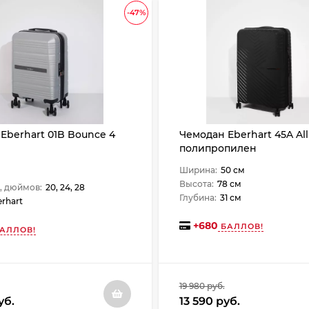
-47%
Eberhart 01B Bounce 4
Чемодан Eberhart 45A All
полипропилен
Ширина:
50 см
Высота:
78 см
, дюймов:
20, 24, 28
Глубина:
31 см
rhart
+
680
БАЛЛОВ!
АЛЛОВ!
19 980 руб.
уб.
13 590 руб.