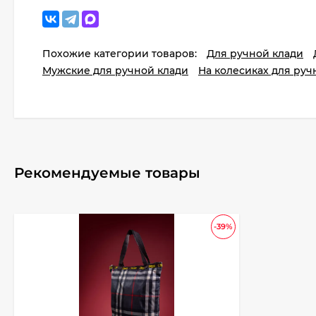
Похожие категории товаров:
Для ручной клади
Мужские для ручной клади
На колесиках для руч
Рекомендуемые товары
-39%