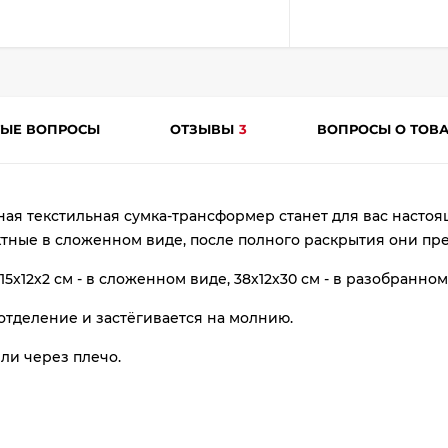
ТЫЕ ВОПРОСЫ
ОТЗЫВЫ
3
ВОПРОСЫ О ТОВ
ая текстильная сумка-трансформер станет для вас насто
раз
тные в сложенном виде, после полного раскрытия они пр
в 2 недели
5х12х2 см - в сложенном виде, 38х12х30 см - в разобранном
отделение и застёгивается на молнию.
ли через плечо.