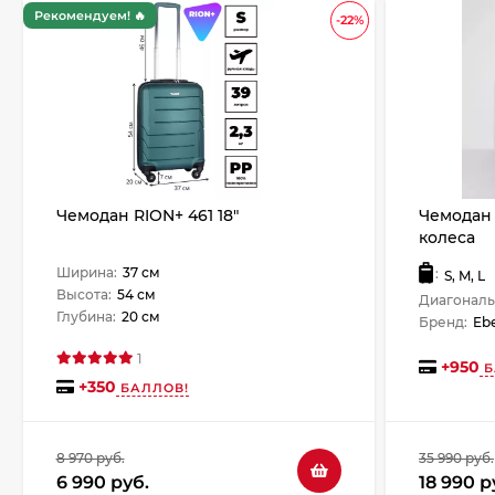
Рекомендуем! 🔥
-22%
Чемодан RION+ 461 18"
Чемодан 
колеса
Ширина:
37 см
:
S, M, L
Высота:
54 см
Диагональ
Глубина:
20 см
Бренд:
Ebe
1
+
950
Б
+
350
БАЛЛОВ!
8 970 руб.
35 990 руб.
6 990 руб.
18 990 р