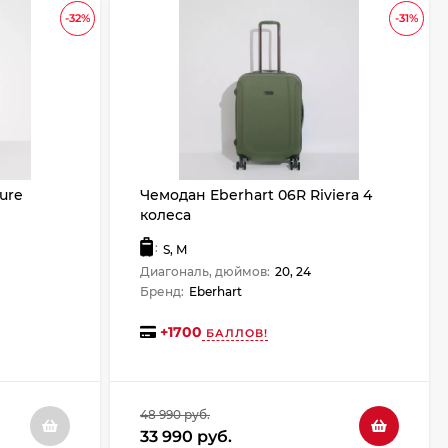
-32%
-31%
ure
Чемодан Eberhart 06R Riviera 4
колеса
:
S, M
Диагональ, дюймов:
20, 24
Бренд:
Eberhart
+
1700
БАЛЛОВ!
48 990 руб.
33 990 руб.