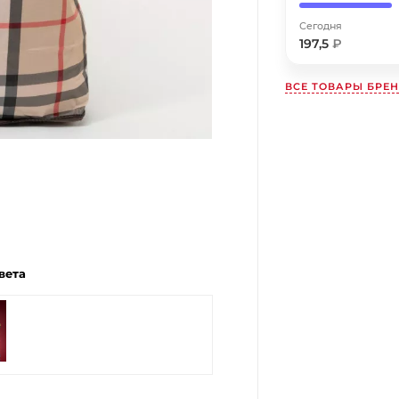
Получайте товар
выбранный способом
Сегодня
197,5
₽
Оставшиеся
75
% будут
списываться
ВСЕ ТОВАРЫ БРЕ
с вашей карты
по
25
%
каждые 2 недели
Подробнее
об оплате Плайтом
вета
25
раз в
Остались вопросы?
2 недели
8 800 302-02-51
plait.ru