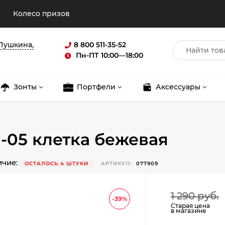
Колесо призов
 Пушкина,
8 800 511-35-52
Пн-ПТ 10:00—18:00
Зонты
Портфели
Аксессуары
-05 клетка бежевая
ичие:
ОСТАЛОСЬ 4 ШТУКИ
АРТИКУЛ:
077909
Для клиентов всех банков
1 290 руб.
-39%
Разбейте
оплату
Старая цена
в магазине