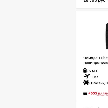
28 790 руб.
Чемодан Ebe
полипропил
:
S, M, L
:
Нет
:
Пластик, 
+
655
БАЛЛ