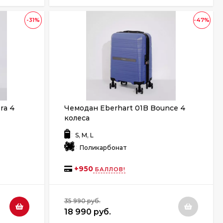
-31%
-47%
ra 4
Чемодан Eberhart 01B Bounce 4
колеса
:
S, M, L
:
Поликарбонат
+
950
БАЛЛОВ!
35 990 руб.
18 990 руб.