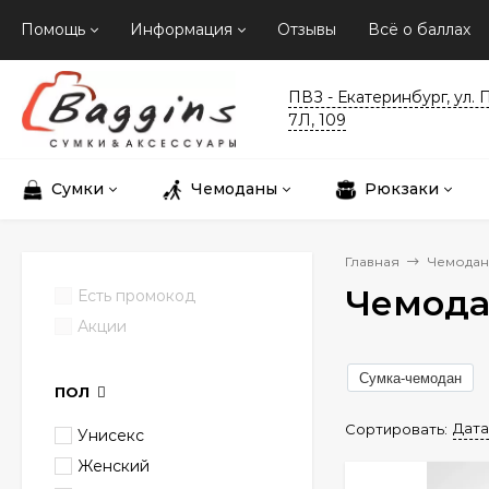
Помощь
Информация
Отзывы
Всё о баллах
ПВЗ - Екатеринбург, ул. 
7Л, 109
Сумки
Чемоданы
Рюкзаки
Главная
Чемода
Чемода
Есть промокод
Акции
Сумка-чемодан
ПОЛ
Дата
Сортировать:
Унисекс
Женский