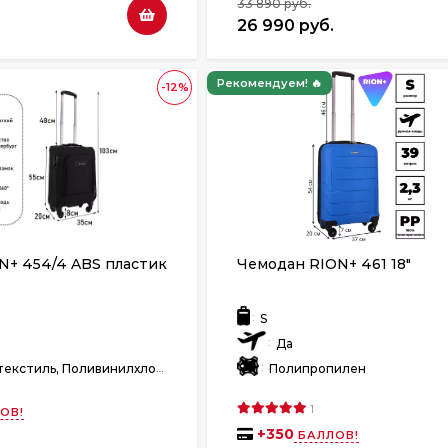
33 890 руб.
26 990 руб.
Рекомендуем! 🔥
-12%
N+ 454/4 ABS пластик
Чемодан RION+ 461 18"
:
S
:
Да
:
текстиль, Поливинилхлорид
Полипропилен
1
ОВ!
+
350
БАЛЛОВ!