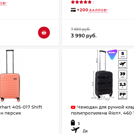
1
ОВ!
+
200
БАЛЛОВ!
7 690 руб.
3 990 руб.
hart 40S-017 Shift
Чемодан для ручной кла
н персик
полипропилена Rion+, 460 
:
S
:
Да