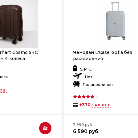
rhart Cosmo 54C
Чемодан L'Case, Sofia без
н 4 колеса
расширения
:
S, M, L
:
илен
Нет
:
Полипропилен
ОВ!
1
+
330
БАЛЛОВ!
7 990 руб.
6 590 руб.