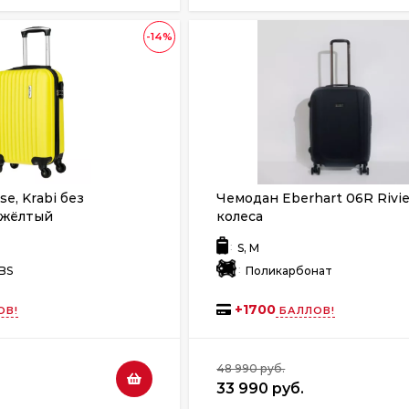
-14%
e, Krabi без
Чемодан Eberhart 06R Rivie
 жёлтый
колеса
:
S, M
:
BS
Поликарбонат
+
1700
ОВ!
БАЛЛОВ!
48 990 руб.
33 990 руб.