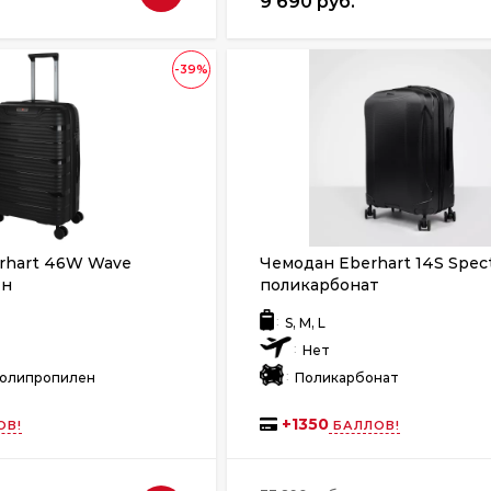
9 690 руб.
-39%
rhart 46W Wave
Чемодан Eberhart 14S Spec
ен
поликарбонат
:
S, M, L
:
Нет
:
Полипропилен
Поликарбонат
+
1350
ОВ!
БАЛЛОВ!