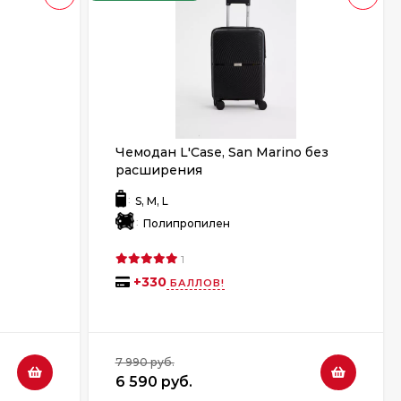
Чемодан L'Case, San Marino без
расширения
:
S, M, L
:
Полипропилен
1
+
330
БАЛЛОВ!
7 990 руб.
6 590 руб.