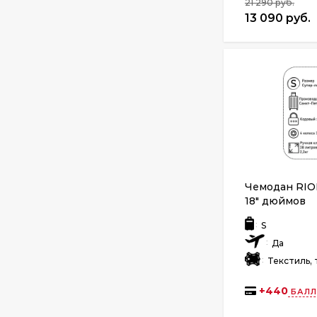
21 290 руб.
13 090 руб.
Чемодан RIO
18" дюймов
:
S
:
Да
:
Текстиль, 
+
440
БАЛЛ