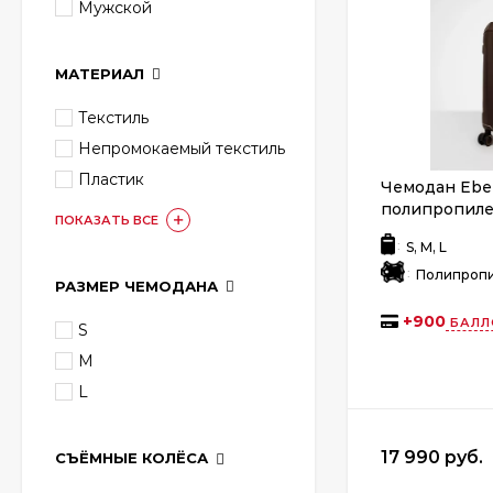
Мужской
МАТЕРИАЛ
Текстиль
Непромокаемый текстиль
Пластик
Чемодан Ebe
полипропиле
ПОКАЗАТЬ ВСЕ
:
S, M, L
:
Полипроп
РАЗМЕР ЧЕМОДАНА
+
900
БАЛЛ
S
M
L
17 990 руб.
СЪЁМНЫЕ КОЛЁСА