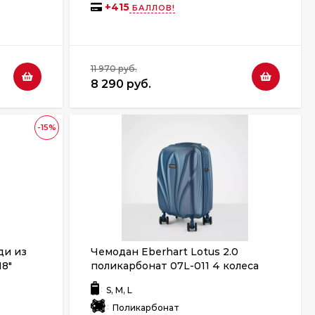
+
415
БАЛЛОВ!
11 970 руб.
8 290 руб.
-15%
ди из
Чемодан Eberhart Lotus 2.0
18"
поликарбонат 07L-011 4 колеса
синий
:
S, M, L
:
Поликарбонат