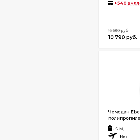
+
540
БАЛЛ
16 690 руб.
10 790 руб.
Чемодан Eber
полипропиле
:
S, M, L
:
Нет