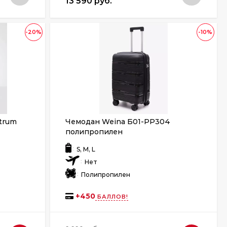
13 590 руб.
-20%
-10%
trum
Чемодан Weina Б01-PP304
полипропилен
:
S, M, L
:
Нет
:
Полипропилен
+
450
БАЛЛОВ!