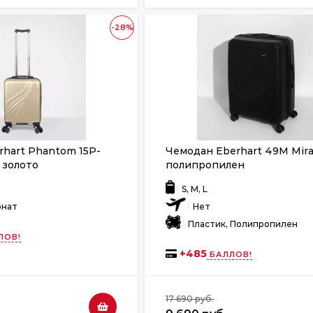
-28%
hart Phantom 15P-
Чемодан Eberhart 49M Mira
 золото
полипропилен
:
S, M, L
:
онат
Нет
:
Пластик, Полипропилен
ЛОВ!
+
485
БАЛЛОВ!
17 690 руб.