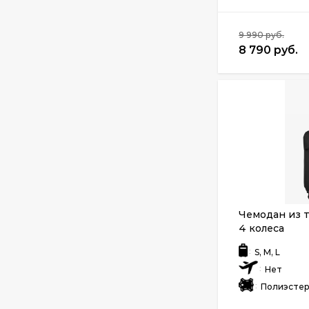
9 990 руб.
8 790 руб.
Чемодан из т
4 колеса
:
S, M, L
:
Нет
:
Полиэсте