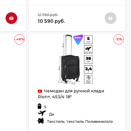
12 790 руб.
10 590 руб.
-48%
-31%
m
Чемодан для ручной клади
Rion+, 453/4 18"
:
S
:
Да
:
Текстиль, текстиль, Поливинилхлорид