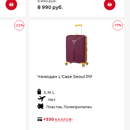
9 990 руб.
8 990 руб.
-22%
-17%
Чемодан L'Case Seoul PP
:
S, M, L
:
Нет
:
Пластик, Полипропилен
+
530
БАЛЛОВ!