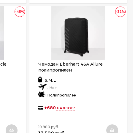
-45%
-32%
cle
Чемодан Eberhart 45A Allure
полипропилен
:
S, M, L
:
Нет
:
Полипропилен
+
680
БАЛЛОВ!
19 980 руб.