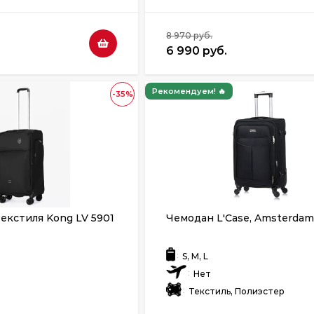
8 970 руб.
6 990 руб.
Рекомендуем! 🔥
-35%
екстиля Kong LV 5901
Чемодан L'Case, Amsterda
:
S, M, L
:
Нет
:
р
Текстиль, Полиэстер