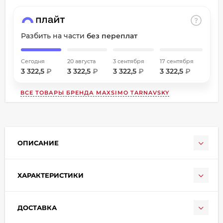
об оплате Плайтом
Разбить на части
без переплат
Остались вопросы?
Сегодня
20 августа
3 сентября
17 сентября
3 322,5
₽
3 322,5
₽
3 322,5
₽
3 322,5
₽
8 800 302-02-51
25
plait.ru
раз в
ВСЕ ТОВАРЫ БРЕНДА
MAXSIMO TARNAVSKY
2 недели
ОПИСАНИЕ
ХАРАКТЕРИСТИКИ
ДОСТАВКА