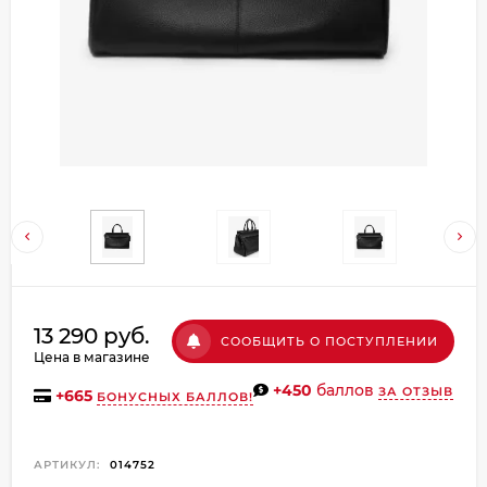
Добавляйте товары
в корзину
Оплачивайте сегодня только
25
% картой любого банка
Получайте товар
выбранный способом
Оставшиеся
75
% будут
13 290 руб.
СООБЩИТЬ О ПОСТУПЛЕНИИ
списываться
с вашей карты
Цена в магазине
по
25
%
каждые 2 недели
+450
баллов
ЗА ОТЗЫВ
+
665
БОНУСНЫХ БАЛЛОВ!
АРТИКУЛ:
014752
Подробнее