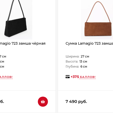
magio 723 замша чёрная
Сумка Lamagio 723 замш
7 см
Ширина:
27 см
 см
Высота:
13 см
 см
Глубина:
6 см
+
375
АЛЛОВ!
БАЛЛОВ!
б.
7 490 руб.