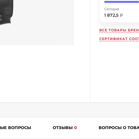
Получайте товар
выбранный способом
Сегодня
1 872,5
₽
Оставшиеся
75
% будут
списываться
с вашей карты
по
25
%
каждые 2 недели
ВСЕ ТОВАРЫ БРЕ
СЕРТИФИКАТ СОО
Подробнее
об оплате Плайтом
25
раз в
Остались вопросы?
2 недели
8 800 302-02-51
ТЫЕ ВОПРОСЫ
ОТЗЫВЫ
0
ВОПРОСЫ О ТОВ
plait.ru