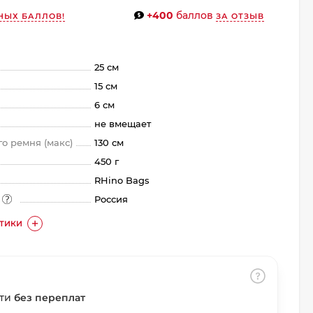
+400
баллов
НЫХ БАЛЛОВ!
ЗА ОТЗЫВ
25 см
15 см
6 см
не вмещает
о ремня (макс)
130 см
450 г
RHino Bags
а
Россия
СТИКИ
сти
без переплат