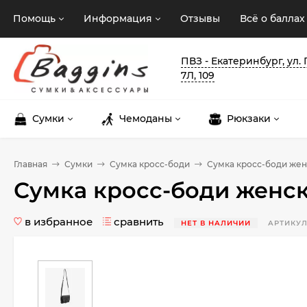
Помощь
Информация
Отзывы
Всё о баллах
ПВЗ - Екатеринбург, ул.
7Л, 109
Сумки
Чемоданы
Рюкзаки
Главная
Сумки
Сумка кросс-боди
Сумка кросс-боди жен
Сумка кросс-боди женс
в избранное
сравнить
НЕТ В НАЛИЧИИ
АРТИКУЛ