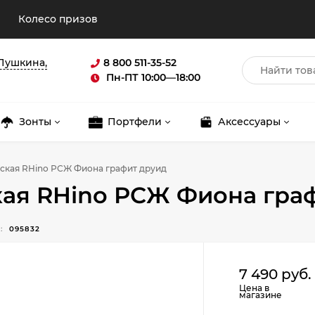
Колесо призов
 Пушкина,
8 800 511-35-52
Пн-ПТ 10:00—18:00
Зонты
Портфели
Аксессуары
ская RHino РСЖ Фиона графит друид
кая RHino РСЖ Фиона гра
:
095832
Для клиентов всех банков
7 490 руб.
Разбейте
оплату
Цена в
магазине
на части
без переплат