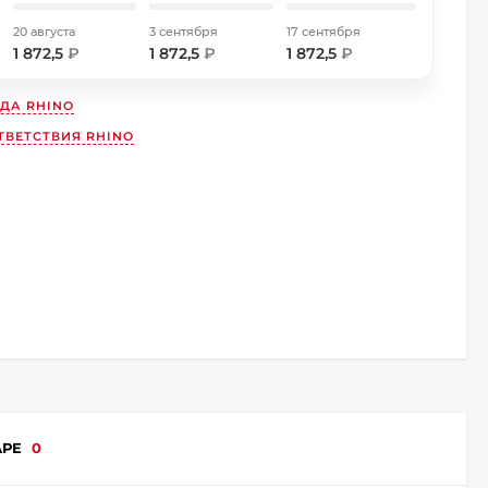
20 августа
3 сентября
17 сентября
1 872,5
₽
1 872,5
₽
1 872,5
₽
НДА
RHINO
ТВЕТСТВИЯ RHINO
АРЕ
0