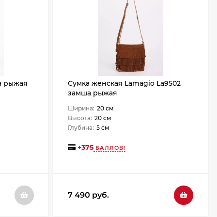
а рыжая
Сумка женская Lamagio La9502
замша рыжая
Ширина:
20 см
Высота:
20 см
Глубина:
5 см
+
375
БАЛЛОВ!
7 490 руб.