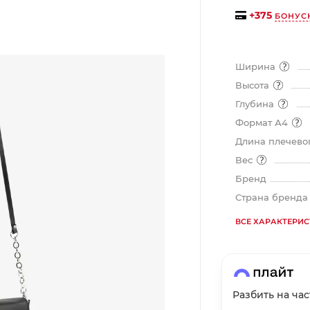
+
375
БОНУС
График платежей
Ширина
Высота
Сегодня
Глубина
25
%
Формат А4
Длина плечевог
Вес
Бренд
Добавляйте товары
в корзину
Страна бренд
ВСЕ ХАРАКТЕРИ
Оплачивайте сегодня только
25
% картой любого банка
Разбить на ча