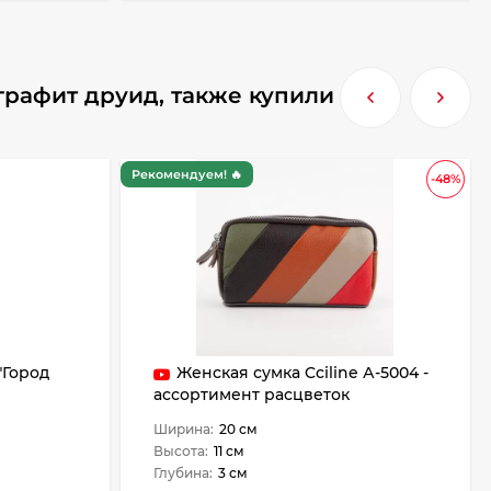
графит друид, также купили
Рекомендуем! 🔥
-48%
"Город
Женская сумка Cciline А-5004 -
ассортимент расцветок
Ширина:
20 см
Высота:
11 см
Глубина:
3 см