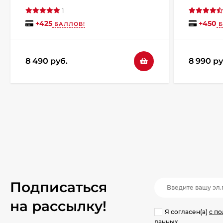
1
+
425
+
450
БАЛЛОВ!
Б
8 490 руб.
8 990 ру
Подписаться
на рассылкy!
Я согласен(a)
с п
данных