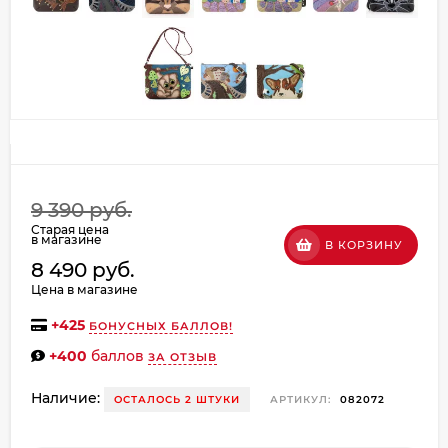
об оплате Плайтом
Остались вопросы?
8 800 302-02-51
25
plait.ru
раз в
2 недели
9 390 руб.
Старая цена
в магазине
В КОРЗИНУ
8 490 руб.
Цена в магазине
+
425
БОНУСНЫХ БАЛЛОВ!
+400
баллов
ЗА ОТЗЫВ
Наличие:
ОСТАЛОСЬ 2 ШТУКИ
АРТИКУЛ:
082072