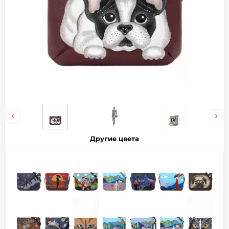
Добавляйте товары
в корзину
Оплачивайте сегодня только
25
% картой любого банка
Получайте товар
выбранный способом
Другие цвета
Оставшиеся
75
% будут
списываться
с вашей карты
по
25
%
каждые 2 недели
Подробнее