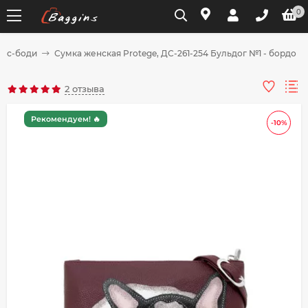
0
осс-боди
Сумка женская Protege, ДС-261-254 Бульдог №1 - бордо
Для клиентов всех банков
2 отзыва
Разбейте
Рекомендуем! 🔥
-10%
оплату
на части
без переплат
График платежей
Сегодня
25
%