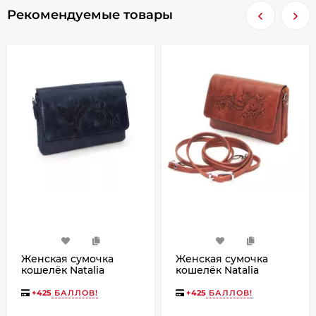
Рекомендуемые товары
Женская сумочка
Женская сумочка
кошелёк Natalia
кошелёк Natalia
Kalinovskaya С53п
Kalinovskaya С53т-601
«Колибри»
«Лисиа»
+
425
БАЛЛОВ!
+
425
БАЛЛОВ!