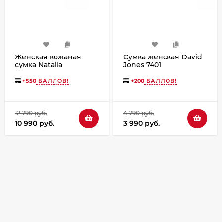
Женская кожаная
Сумка женская David
сумка Natalia
Jones 7401
Kalinovskaya С74п-682
«Дария»
+
550
БАЛЛОВ!
+
200
БАЛЛОВ!
12 790 руб.
4 790 руб.
10 990 руб.
3 990 руб.