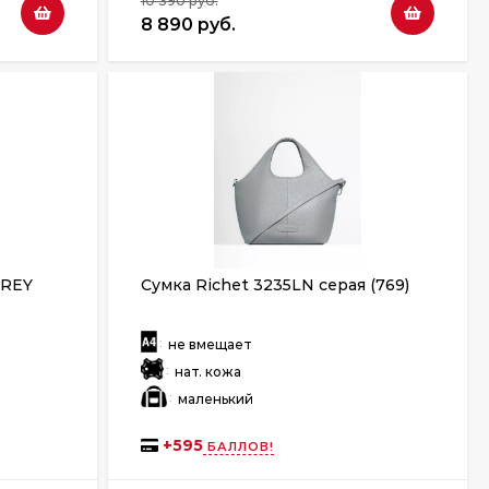
10 390 руб.
8 890 руб.
GREY
Сумка Richet 3235LN серая (769)
:
не вмещает
:
нат. кожа
:
маленький
+
595
БАЛЛОВ!