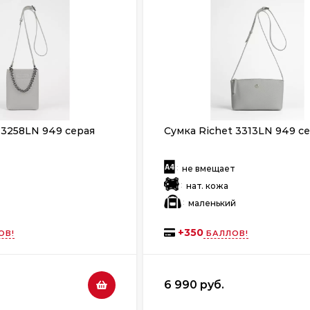
 3258LN 949 серая
Сумка Richet 3313LN 949 с
:
т
не вмещает
:
нат. кожа
:
маленький
+
350
ОВ!
БАЛЛОВ!
6 990 руб.