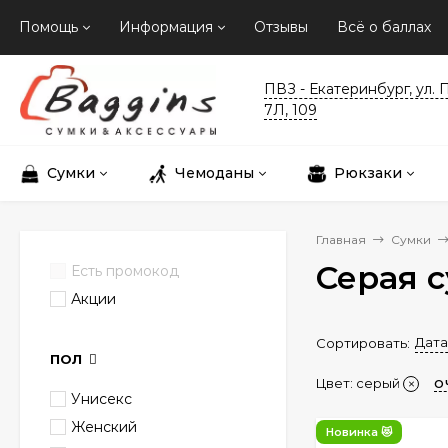
Помощь
Информация
Отзывы
Всё о баллах
ПВЗ - Екатеринбург, ул. 
7Л, 109
Сумки
Чемоданы
Рюкзаки
Главная
Сумки
Серая 
Есть промокод
Акции
Дата
Сортировать:
ПОЛ
Цвет: серый
О
Унисекс
Женский
Новинка 😻