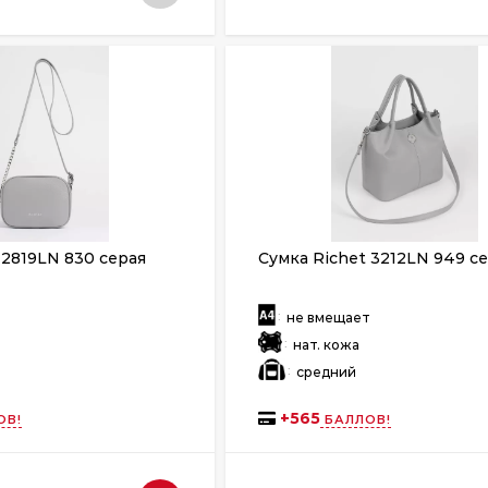
 2819LN 830 серая
Сумка Richet 3212LN 949 с
:
т
не вмещает
:
нат. кожа
:
й
средний
+
565
ОВ!
БАЛЛОВ!