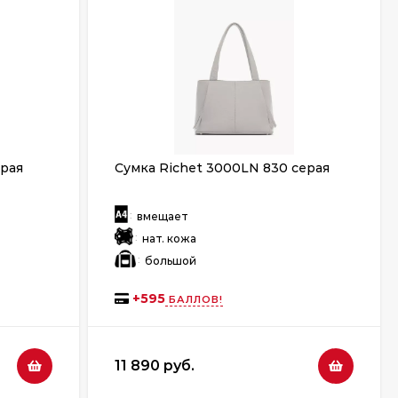
ерая
Сумка Richet 3000LN 830 серая
:
вмещает
:
нат. кожа
:
большой
+
595
БАЛЛОВ!
11 890 руб.