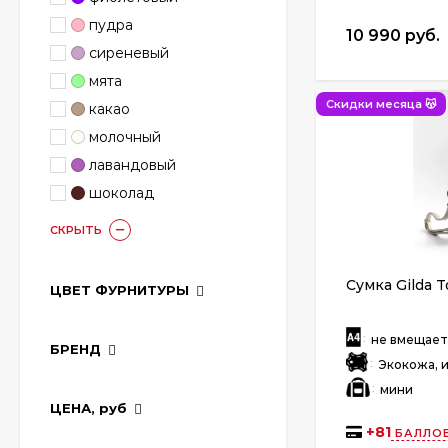
пудра
10 990 руб.
сиреневый
мята
Скидки месяца 😽
какао
молочный
лавандовый
шоколад
СКРЫТЬ
Сумка Gilda T
ЦВЕТ ФУРНИТУРЫ
:
не вмещае
БРЕНД
:
Экокожа, и
:
мини
ЦЕНА,
руб
+
81
БАЛЛОВ