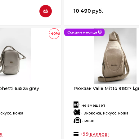
10 490 руб.
Скидки месяца 😽
-40%
ohetti 63525 grey
Рюкзак Valle Mitto 91827 l.g
:
т
не вмещает
:
скусс. кожа
Экокожа, искусс. кожа
:
мини
+
99
!
БАЛЛОВ!