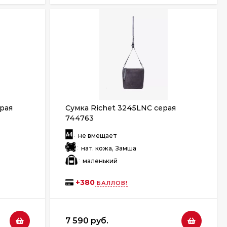
ерая
Сумка Richet 3245LNC серая
744763
:
не вмещает
:
нат. кожа, Замша
:
маленький
+
380
БАЛЛОВ!
7 590 руб.