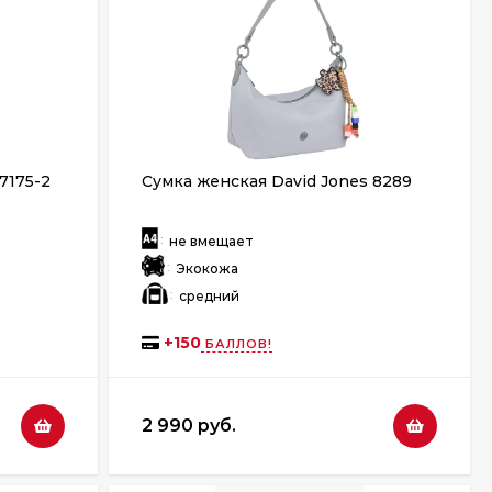
7175-2
Сумка женская David Jones 8289
:
не вмещает
:
Экокожа
:
средний
+
150
БАЛЛОВ!
2 990 руб.