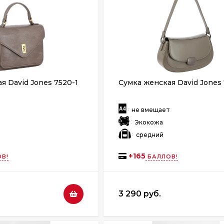
я David Jones 7520-1
Сумка женская David Jones 
:
т
не вмещает
:
Экокожа
:
й
средний
+
165
В!
БАЛЛОВ!
3 290 руб.