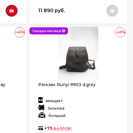
11 890 руб.
Скидки месяца 😽
-40%
-40%
ray
Рюкзак Runyi 9903 d.grey
:
вмещает
:
Экокожа
:
большой
+
75
БАЛЛОВ!