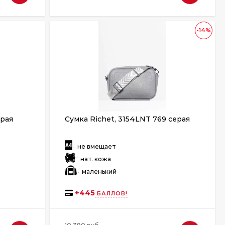
-14%
ерая
Сумка Richet, 3154LNT 769 серая
:
не вмещает
:
нат. кожа
:
маленький
+
445
БАЛЛОВ!