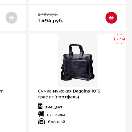
2 490 руб.
1 494 руб.
-27%
rm
Сумка мужская Baggins 1015
графит(портфель)
:
вмещает
:
нат. кожа
:
большой