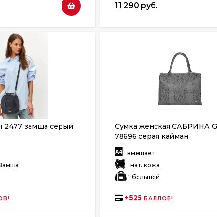
11 290 руб.
i 2477 замша серый
Сумка женская САБРИНА 
78696 серая кайман
:
т
вмещает
:
 Замша
нат. кожа
:
й
большой
+
525
ОВ!
БАЛЛОВ!