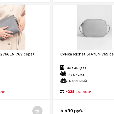
 2766LN 769 серая
Сумка Richet 3147LN 769 с
:
т
не вмещает
:
нат. кожа
:
й
маленький
+
225
ОВ!
БАЛЛОВ!
4 490 руб.