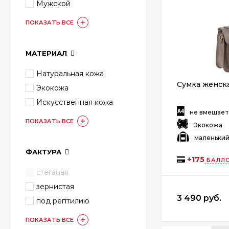
Мужской
ПОКАЗАТЬ ВСЕ
МАТЕРИАЛ
Натуральная кожа
Сумка женска
Экокожа
Искусственная кожа
:
не вмещае
ПОКАЗАТЬ ВСЕ
:
Экокожа
:
маленьки
ФАКТУРА
+
175
БАЛЛО
стеганая
зернистая
3 490 руб.
под рептилию
ПОКАЗАТЬ ВСЕ