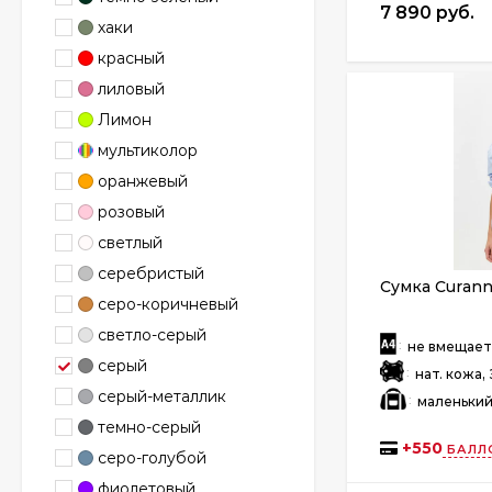
7 890 руб.
хаки
красный
лиловый
Лимон
мультиколор
оранжевый
розовый
светлый
серебристый
Сумка Curann
серо-коричневый
светло-серый
:
не вмещае
серый
:
нат. кожа,
серый-металлик
:
маленьки
темно-серый
+
550
БАЛЛ
серо-голубой
фиолетовый