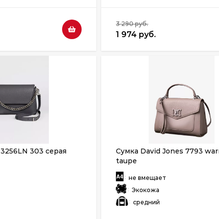
3 290 руб.
1 974 руб.
 3256LN 303 серая
Сумка David Jones 7793 wa
taupe
:
т
не вмещает
:
Экокожа
:
средний