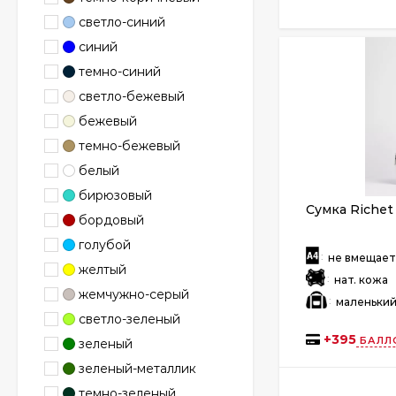
светло-синий
синий
темно-синий
светло-бежевый
бежевый
темно-бежевый
белый
бирюзовый
Сумка Richet
бордовый
голубой
:
не вмещае
желтый
:
нат. кожа
жемчужно-серый
:
маленьки
светло-зеленый
+
395
БАЛЛ
зеленый
зеленый-металлик
темно-зеленый