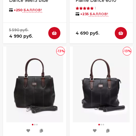
Dance 98613 blue
Flame Dance 6010
khaki
1
+
250
БАЛЛОВ!
+
235
БАЛЛОВ!
5 590 руб.
4 690 руб.
4 990 руб.
-13%
-13%