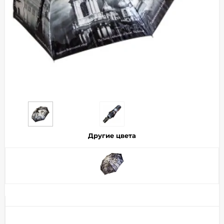
Добавляйте товары
в корзину
Оплачивайте сегодня только
25
% картой любого банка
Получайте товар
выбранный способом
Другие цвета
Оставшиеся
75
% будут
списываться
с вашей карты
по
25
%
каждые 2 недели
Подробнее