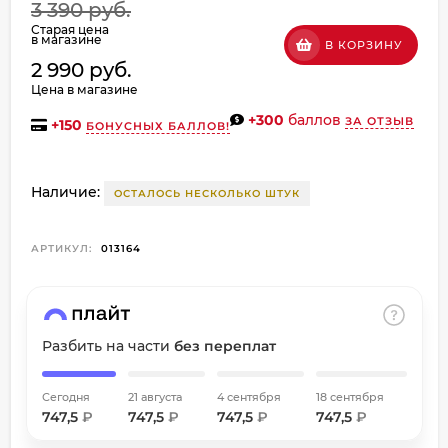
3 390 руб.
об оплате Плайтом
Старая цена
в магазине
В КОРЗИНУ
2 990 руб.
Цена в магазине
+300
баллов
ЗА ОТЗЫВ
Остались вопросы?
+
150
БОНУСНЫХ БАЛЛОВ!
8 800 302-02-51
25
plait.ru
раз в
Наличие:
ОСТАЛОСЬ НЕСКОЛЬКО ШТУК
2 недели
АРТИКУЛ:
013164
Разбить на части
без переплат
Сегодня
21 августа
4 сентября
18 сентября
747,5
₽
747,5
₽
747,5
₽
747,5
₽