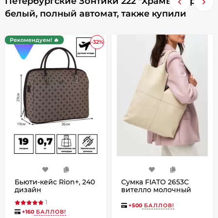
Петербургские Зонтики 222 "Храмы" чёрно-
белый, полный автомат, также купили
Рекомендуем! 🔥
-32%
Бьюти-кейс Rion+, 240
Сумка FIATO 2653С
дизайн
вителло молочный
1
+
500
БАЛЛОВ!
+
160
БАЛЛОВ!