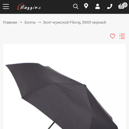
0
Главная
Зонты
Зонт мужской Flioraj, 31001 черный
Для клиентов всех банков
Разбейте
оплату
на части
без переплат
График платежей
Сегодня
25
%