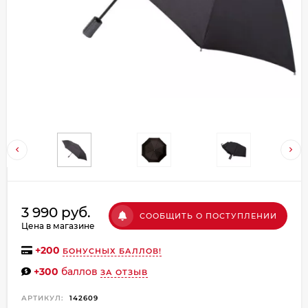
Добавляйте товары
в корзину
Оплачивайте сегодня только
25
% картой любого банка
Получайте товар
выбранный способом
Оставшиеся
75
% будут
3 990 руб.
СООБЩИТЬ О ПОСТУПЛЕНИИ
списываться
с вашей карты
Цена в магазине
по
25
%
каждые 2 недели
+
200
БОНУСНЫХ БАЛЛОВ!
+300
баллов
ЗА ОТЗЫВ
АРТИКУЛ:
142609
Подробнее