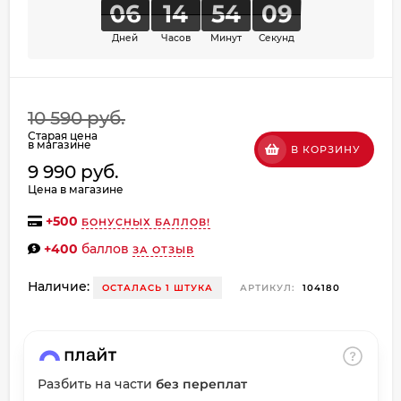
06
14
54
08
об оплате Плайтом
Дней
Часов
Минут
Секунд
Остались вопросы?
10 590 руб.
8 800 302-02-51
25
Старая цена
в магазине
В КОРЗИНУ
plait.ru
раз в
9 990 руб.
2 недели
Цена в магазине
+
500
БОНУСНЫХ БАЛЛОВ!
+400
баллов
ЗА ОТЗЫВ
Наличие:
ОСТАЛАСЬ 1 ШТУКА
АРТИКУЛ:
104180
Разбить на части
без переплат