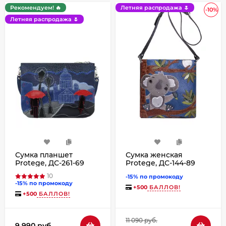
Рекомендуем! 🔥
Летняя распродажа 🌷
-10%
Летняя распродажа 🌷
Сумка планшет
Сумка женская
Protege, ДС-261-69
Protege, ДС-144-89
Город №10 синяя
Коала № 2 чёрная
10
-15% по промокоду
-15% по промокоду
+
500
БАЛЛОВ!
+
500
БАЛЛОВ!
11 090 руб.
9 990 руб.