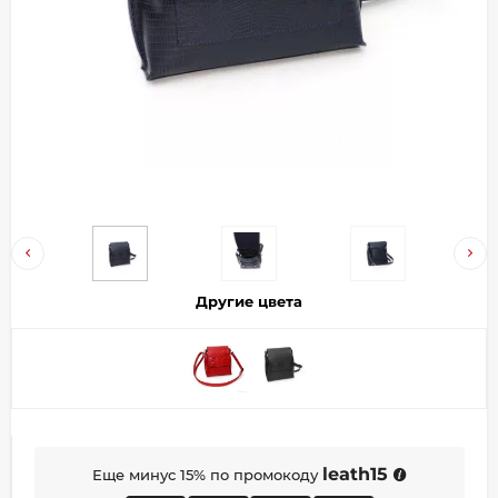
Добавляйте товары
в корзину
Оплачивайте сегодня только
25
% картой любого банка
Получайте товар
выбранный способом
Другие цвета
Оставшиеся
75
% будут
списываться
с вашей карты
по
25
%
каждые 2 недели
leath15
Еще минус 15% по промокоду
Подробнее