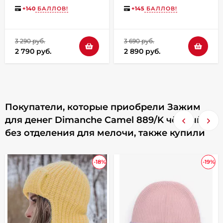
"Консул" чёрное
639/M коричневый, с
отделением для
+
140
БАЛЛОВ!
+
145
БАЛЛОВ!
мелочи
3 290 руб.
3 690 руб.
2 790 руб.
2 890 руб.
Покупатели, которые приобрели Зажим
для денег Dimanche Camel 889/K чёрный,
без отделения для мелочи, также купили
-18%
-19%