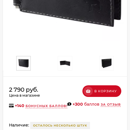
Добавляйте товары
в корзину
Оплачивайте сегодня только
25
% картой любого банка
Получайте товар
выбранный способом
Оставшиеся
75
% будут
2 790 руб.
В КОРЗИНУ
списываться
с вашей карты
Цена в магазине
по
25
%
каждые 2 недели
+300
баллов
ЗА ОТЗЫВ
+
140
БОНУСНЫХ БАЛЛОВ!
Наличие:
ОСТАЛОСЬ НЕСКОЛЬКО ШТУК
Подробнее