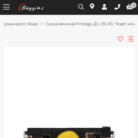
0
Сумка кросс-боди
Сумка женская Protege, ДС-251-131, "Март-ночь
Для клиентов всех банков
Разбейте
оплату
на части
без переплат
График платежей
Сегодня
25
%