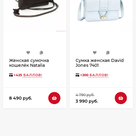
Женская сумочка
Сумка женская David
кошелёк Natalia
Jones 7401
Kalinovskaya С
53.2п.621 коричневая
+
425
БАЛЛОВ!
+
200
БАЛЛОВ!
4 790 руб.
8 490 руб.
3 990 руб.