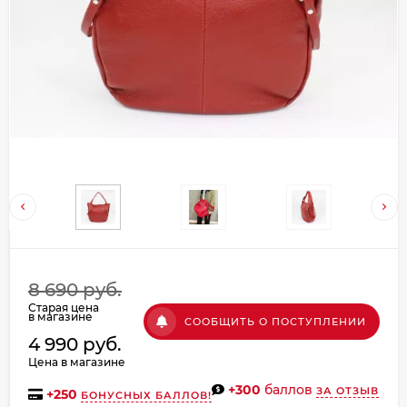
Добавляйте товары
в корзину
Оплачивайте сегодня только
25
% картой любого банка
Получайте товар
выбранный способом
Оставшиеся
75
% будут
8 690 руб.
списываться
с вашей карты
Старая цена
по
25
%
каждые 2 недели
в магазине
СООБЩИТЬ О ПОСТУПЛЕНИИ
4 990 руб.
Цена в магазине
+300
баллов
ЗА ОТЗЫВ
+
250
БОНУСНЫХ БАЛЛОВ!
Подробнее