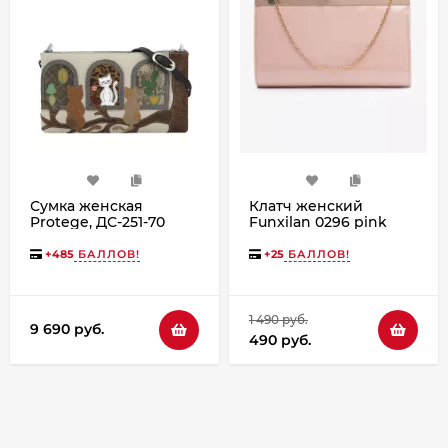
Сумка женская
Клатч женский
Protege, ДС-251-70
Funxilan 0296 pink
"Кот №43" чёрная
+
485
БАЛЛОВ!
+
25
БАЛЛОВ!
1 490 руб.
9 690 руб.
490 руб.