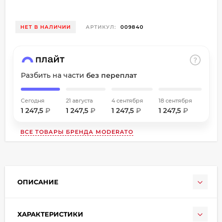
об оплате Плайтом
НЕТ В НАЛИЧИИ
АРТИКУЛ:
009840
Остались вопросы?
8 800 302-02-51
Разбить на части
без переплат
25
plait.ru
раз в
2 недели
Сегодня
21 августа
4 сентября
18 сентября
1 247,5
₽
1 247,5
₽
1 247,5
₽
1 247,5
₽
ВСЕ ТОВАРЫ БРЕНДА
MODERATO
ОПИСАНИЕ
ХАРАКТЕРИСТИКИ