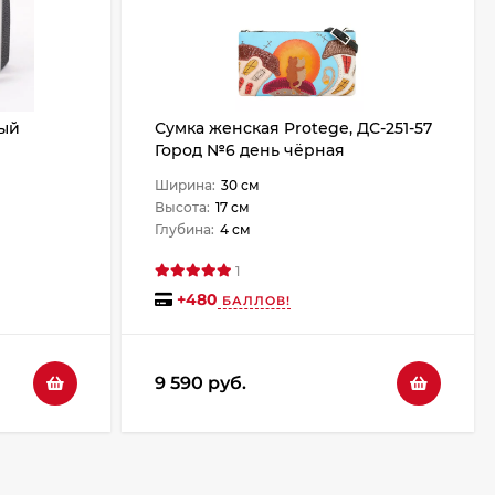
ный
Сумка женская Protege, ДС-251-57
Город №6 день чёрная
Ширина:
30 см
Высота:
17 см
Глубина:
4 см
1
+
480
БАЛЛОВ!
9 590 руб.