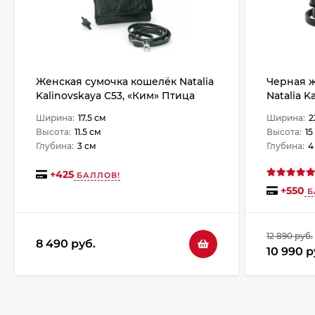
Женская сумочка кошелёк Natalia
Черная ж
Kalinovskaya С53, «Ким» Птица
Natalia K
зеленая
Растени
Ширина:
17.5 см
Ширина:
2
Высота:
11.5 см
Высота:
15
Глубина:
3 см
Глубина:
4
+
425
БАЛЛОВ!
+
550
Б
12 890 руб.
8 490 руб.
10 990 р