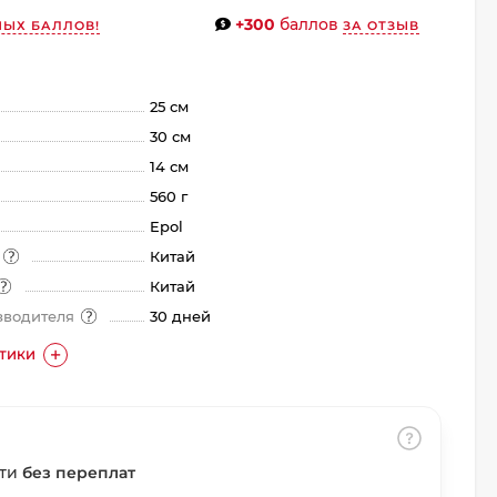
+300
баллов
НЫХ БАЛЛОВ!
ЗА ОТЗЫВ
25 см
30 см
14 см
560 г
Epol
а
Китай
Китай
зводителя
30 дней
СТИКИ
сти
без переплат