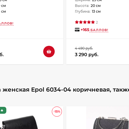
 см
Высота:
20 см
3 см
Глубина:
13 см
2
ЛЛОВ!
+
165
БАЛЛОВ!
4 490 руб.
б.
3 290 руб.
 женская Epol 6034-04 коричневая, такж
🔥
-15%