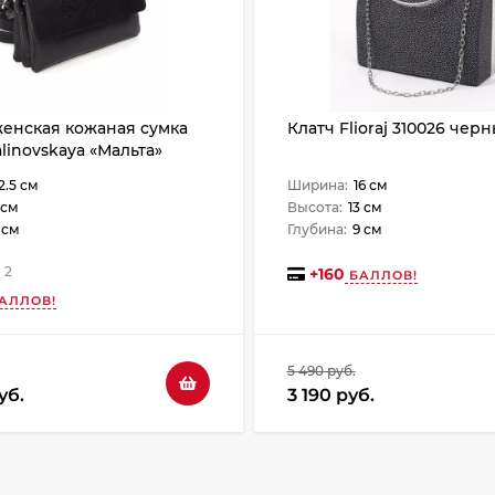
енская кожаная сумка
Клатч Flioraj 310026 чер
alinovskaya «Мальта»
е
2.5 см
Ширина:
16 см
 см
Высота:
13 см
 см
Глубина:
9 см
2
+
160
БАЛЛОВ!
АЛЛОВ!
5 490 руб.
уб.
3 190 руб.