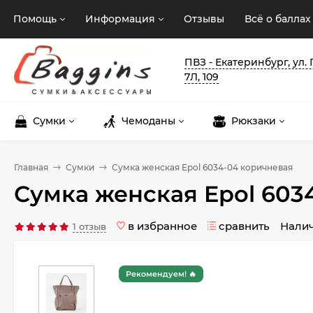
Помощь
Информация
Отзывы
Всё о баллах
ПВЗ - Екатеринбург, ул.
7Л, 109
Сумки
Чемоданы
Рюкзаки
Главная
Сумки
Сумка женская Epol 6034-04 коричневая
Сумка женская Epol 603
в избранное
сравнить
Нали
1 отзыв
Рекомендуем! 🔥