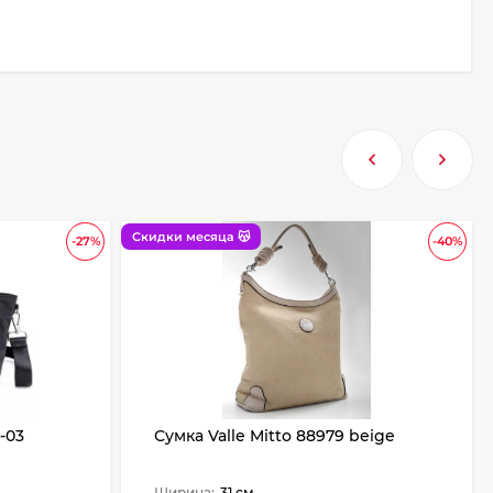
Скидки месяца 😽
-27%
-40%
-03
Сумка Valle Mitto 88979 beige
Ширина:
31 см