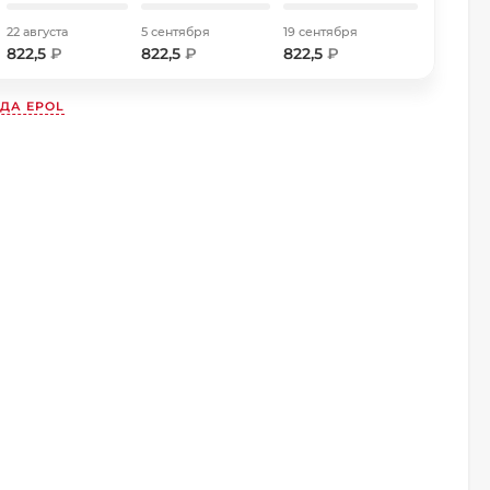
22 августа
5 сентября
19 сентября
822,5
₽
822,5
₽
822,5
₽
НДА
EPOL