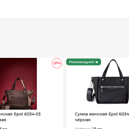
Рекомендуем! 🔥
-27%
нская Epol 6034-03
Сумка женская Epol 6034
вая
чёрная
3 см
Ширина:
23 см