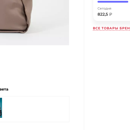
Получайте товар
выбранный способом
Сегодня
822,5
₽
Оставшиеся
75
% будут
списываться
ВСЕ ТОВАРЫ БРЕ
с вашей карты
по
25
%
каждые 2 недели
Подробнее
об оплате Плайтом
вета
25
раз в
Остались вопросы?
2 недели
8 800 302-02-51
plait.ru