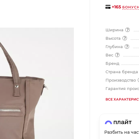
+
165
БОНУС
График платежей
Ширина
Высота
Сегодня
Глубина
25
%
Вес
Бренд
Страна бренд
Производство
Добавляйте товары
в корзину
Гарантия прои
ВСЕ ХАРАКТЕРИ
Оплачивайте сегодня только
25
% картой любого банка
Разбить на ча