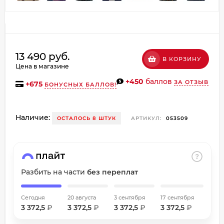
об оплате Плайтом
13 490 руб.
В КОРЗИНУ
Остались вопросы?
Цена в магазине
8 800 302-02-51
25
+450
баллов
ЗА ОТЗЫВ
+
675
БОНУСНЫХ БАЛЛОВ!
plait.ru
раз в
2 недели
Наличие:
ОСТАЛОСЬ 8 ШТУК
АРТИКУЛ:
053509
Разбить на части
без переплат
Сегодня
20 августа
3 сентября
17 сентября
3 372,5
₽
3 372,5
₽
3 372,5
₽
3 372,5
₽