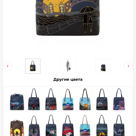
Добавляйте товары
в корзину
Оплачивайте сегодня только
25
% картой любого банка
Получайте товар
выбранный способом
Другие цвета
Оставшиеся
75
% будут
списываться
с вашей карты
по
25
%
каждые 2 недели
Подробнее