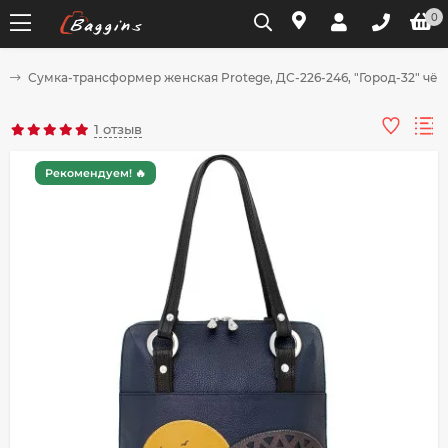
0
и
Сумка-трансформер женская Protege, ДС-226-246, "Город-32" чёр
Для клиентов всех банков
1 отзыв
Разбейте
Рекомендуем! 🔥
оплату
на части
без переплат
График платежей
Сегодня
25
%