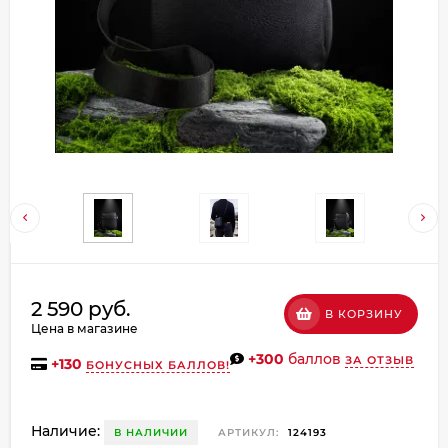
Добавляйте товары
в корзину
Оплачивайте сегодня только
25
% картой любого банка
Получайте товар
выбранный способом
Оставшиеся
75
% будут
2 590 руб.
В КОРЗИНУ
списываться
с вашей карты
Цена в магазине
по
25
%
каждые 2 недели
+300
баллов
ЗА ОТЗЫВ
+
130
БОНУСНЫХ БАЛЛОВ!
Наличие:
В НАЛИЧИИ
АРТИКУЛ:
124193
Подробнее