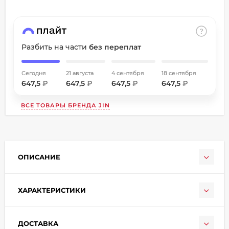
об оплате Плайтом
Разбить на части
без переплат
Остались вопросы?
Сегодня
21 августа
4 сентября
18 сентября
8 800 302-02-51
25
647,5
₽
647,5
₽
647,5
₽
647,5
₽
plait.ru
раз в
2 недели
ВСЕ ТОВАРЫ БРЕНДА
JIN
ОПИСАНИЕ
ХАРАКТЕРИСТИКИ
ДОСТАВКА