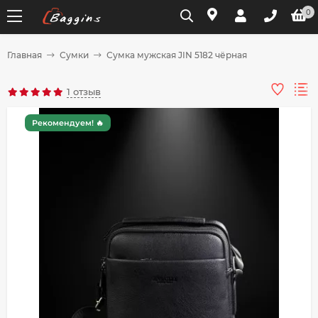
0
Главная
Сумки
Сумка мужская JIN 5182 чёрная
Для клиентов всех банков
1 отзыв
Разбейте
Рекомендуем! 🔥
оплату
на части
без переплат
График платежей
Сегодня
25
%