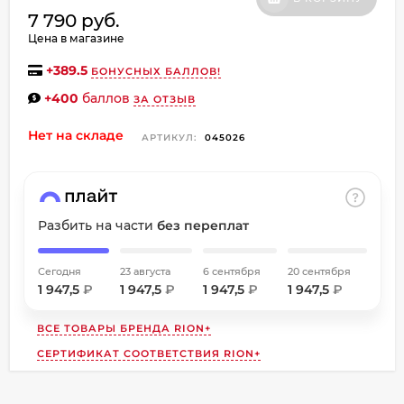
об оплате Плайтом
7 790 руб.
Цена в магазине
+
389.5
БОНУСНЫХ БАЛЛОВ!
+400
баллов
ЗА ОТЗЫВ
Остались вопросы?
8 800 302-02-51
Нет на складе
25
АРТИКУЛ:
045026
plait.ru
раз в
2 недели
Разбить на части
без переплат
Сегодня
23 августа
6 сентября
20 сентября
1 947,5
₽
1 947,5
₽
1 947,5
₽
1 947,5
₽
ВСЕ ТОВАРЫ БРЕНДА
RION+
СЕРТИФИКАТ СООТВЕТСТВИЯ RION+