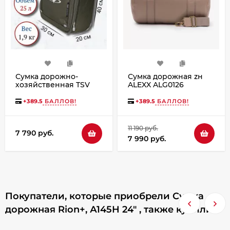
Сумка дорожно-
Сумка дорожная zн
хозяйственная TSV
ALEXX ALG0126
463,28 хаки/алюминий
бежевый
+
389.5
БАЛЛОВ!
+
389.5
БАЛЛОВ!
11 190 руб.
7 790 руб.
7 990 руб.
Покупатели, которые приобрели Сумка
дорожная Rion+, А145Н 24" , также купили