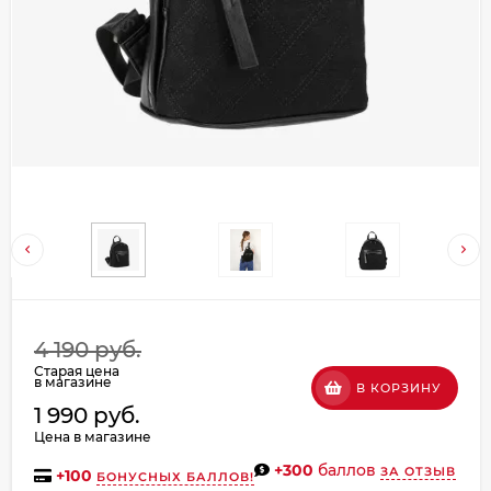
Добавляйте товары
в корзину
Оплачивайте сегодня только
25
% картой любого банка
Получайте товар
выбранный способом
Оставшиеся
75
% будут
4 190 руб.
списываться
с вашей карты
Старая цена
по
25
%
каждые 2 недели
в магазине
В КОРЗИНУ
1 990 руб.
Цена в магазине
+300
баллов
ЗА ОТЗЫВ
+
100
БОНУСНЫХ БАЛЛОВ!
Подробнее