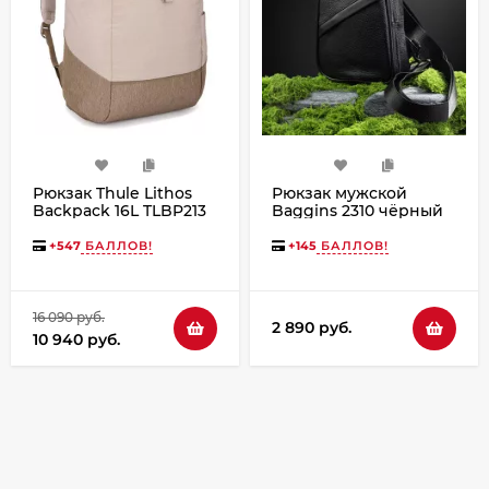
Рюкзак Thule Lithos
Рюкзак мужской
Backpack 16L TLBP213
Baggins 2310 чёрный
Pelican Gray/Faded
Khaki
+
547
БАЛЛОВ!
+
145
БАЛЛОВ!
16 090 руб.
2 890 руб.
10 940 руб.