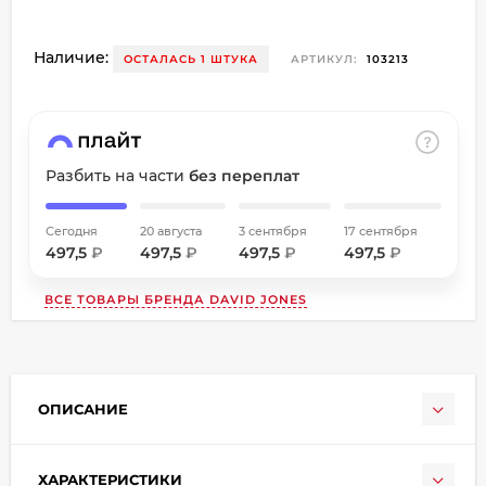
об оплате Плайтом
Наличие:
ОСТАЛАСЬ 1 ШТУКА
АРТИКУЛ:
103213
Остались вопросы?
8 800 302-02-51
25
Разбить на части
без переплат
plait.ru
раз в
2 недели
Сегодня
20 августа
3 сентября
17 сентября
497,5
₽
497,5
₽
497,5
₽
497,5
₽
ВСЕ ТОВАРЫ БРЕНДА
DAVID JONES
ОПИСАНИЕ
ХАРАКТЕРИСТИКИ