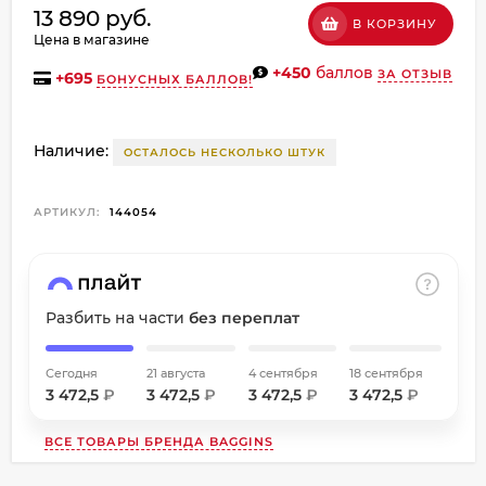
13 890 руб.
об оплате Плайтом
В КОРЗИНУ
Цена в магазине
+450
баллов
ЗА ОТЗЫВ
+
695
БОНУСНЫХ БАЛЛОВ!
Остались вопросы?
Наличие:
ОСТАЛОСЬ НЕСКОЛЬКО ШТУК
8 800 302-02-51
25
plait.ru
раз в
АРТИКУЛ:
144054
2 недели
Разбить на части
без переплат
Сегодня
21 августа
4 сентября
18 сентября
3 472,5
₽
3 472,5
₽
3 472,5
₽
3 472,5
₽
ВСЕ ТОВАРЫ БРЕНДА
BAGGINS