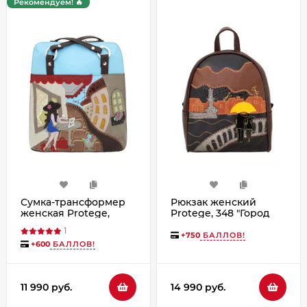
Рекомендуем! 🔥
Сумка-трансформер
Рюкзак женский
женская Protege,
Protege, 348 "Город
ДС-226-200 Город-21
№15" мокко
1
мокко
+
750
БАЛЛОВ!
+
600
БАЛЛОВ!
11 990 руб.
14 990 руб.