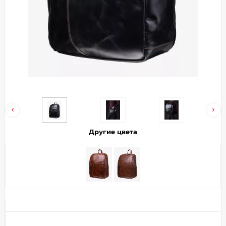
Добавляйте товары
в корзину
Оплачивайте сегодня только
25
% картой любого банка
Получайте товар
выбранный способом
Другие цвета
Оставшиеся
75
% будут
списываться
с вашей карты
по
25
%
каждые 2 недели
Подробнее