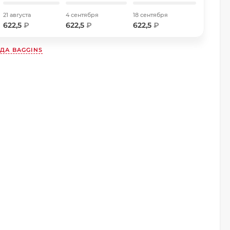
21 августа
4 сентября
18 сентября
622,5
₽
622,5
₽
622,5
₽
НДА
BAGGINS