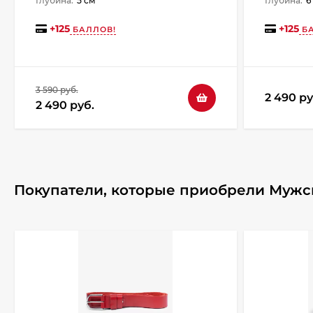
Глубина:
5 см
Глубина:
6
+
125
+
125
БАЛЛОВ!
БА
3 590 руб.
2 490 ру
2 490 руб.
Покупатели, которые приобрели Мужска