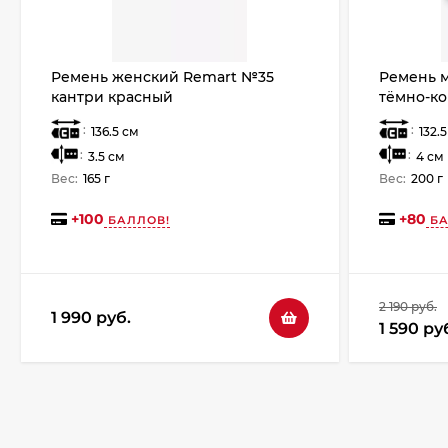
Ремень женский Remart №35
Ремень м
кантри красный
тёмно-к
:
:
136.5 см
132.
:
:
3.5 см
4 см
Вес:
165 г
Вес:
200 г
+
100
+
80
БАЛЛОВ!
БА
2 190 руб.
1 990 руб.
1 590 ру