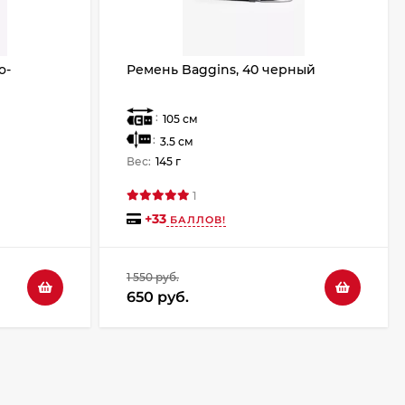
о-
Ремень Baggins, 40 черный
:
105 см
:
3.5 см
Вес:
145 г
1
+
33
БАЛЛОВ!
1 550 руб.
650 руб.