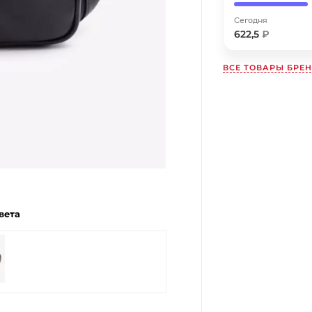
Получайте товар
выбранный способом
Сегодня
622,5
₽
Оставшиеся
75
% будут
списываться
ВСЕ ТОВАРЫ БРЕ
с вашей карты
по
25
%
каждые 2 недели
Подробнее
об оплате Плайтом
вета
25
раз в
Остались вопросы?
2 недели
8 800 302-02-51
plait.ru