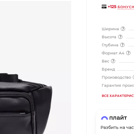
+
125
БОНУСН
График платежей
Ширина
Высота
Сегодня
Глубина
25
%
Формат А4
Вес
Бренд
Производство
Добавляйте товары
в корзину
Гарантия прои
ВСЕ ХАРАКТЕРИ
Оплачивайте сегодня только
25
% картой любого банка
Разбить на ча