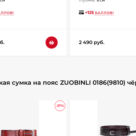
 см
Глубина:
6 см
+
125
ЛЛОВ!
БАЛЛОВ!
б.
2 490 руб.
я сумка на пояс ZUOBINLI 0186(9810) чё
-27%