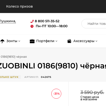
Колесо призов
 Пушкина,
8 800 511-35-52
Пн-ПТ 10:00—18:00
Зонты
Портфели
Аксессуары
0186(9810) чёрная
UOBINLI 0186(9810) чёрна
ОЛЬКО ШТУК
АРТИКУЛ:
042675
Для клиентов всех банков
3 590 руб.
-31%
Разбейте
оплату
Старая цена
в магазине
на части
без переплат