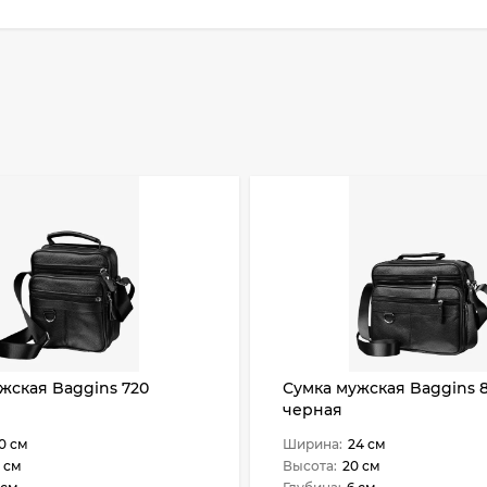
жская Baggins 720
Сумка мужская Baggins 
черная
0 см
Ширина:
24 см
 см
Высота:
20 см