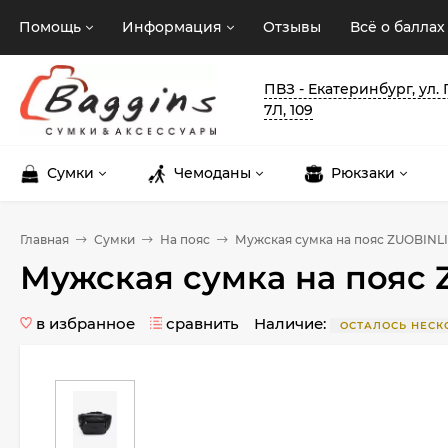
Помощь
Информация
Отзывы
Всё о баллах
ПВЗ - Екатеринбург, ул.
7Л, 109
Сумки
Чемоданы
Рюкзаки
Главная
Сумки
На пояс
Мужская сумка на пояс ZUOBINLI 
Мужская сумка на пояс Z
в избранное
сравнить
Наличие:
ОСТАЛОСЬ НЕСК