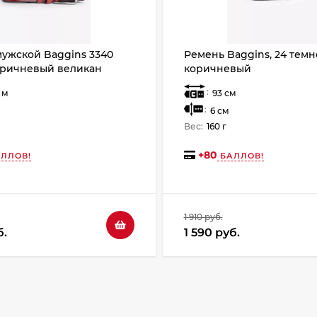
ужской Baggins 3340
Ремень Baggins, 24 темн
оричневый великан
коричневый
:
5 м
93 см
:
6 см
Вес:
160 г
+
80
ЛЛОВ!
БАЛЛОВ!
1 910 руб.
б.
1 590 руб.