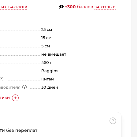
+300
баллов
ЫХ БАЛЛОВ!
ЗА ОТЗЫВ
25 см
15 см
5 см
не вмещает
450 г
Baggins
Китай
зводителя
30 дней
СТИКИ
сти
без переплат