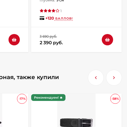
Глубина:
9 см
1
+
120
БАЛЛОВ!
3 690 руб.
2 390 руб.
рная, также купили
Рекомендуем! 🔥
-17%
-58%