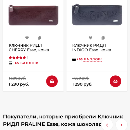
Ключник РИДЛ
Ключник РИДЛ
CHERRY Esse, кожа
INDIGO Esse, кожа
вишня тиснение,
синий тиснение,
1
74963
74964
+
65
БАЛЛОВ!
+
65
БАЛЛОВ!
1 680 руб.
1 680 руб.
1 290 руб.
1 290 руб.
Покупатели, которые приобрели Ключник
РИДЛ PRALINE Esse, кожа шоколад