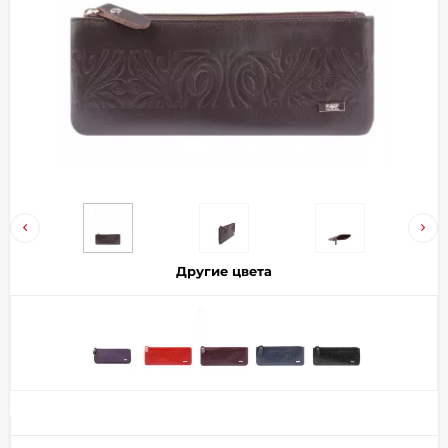
Добавляйте товары
в корзину
Оплачивайте сегодня только
25
% картой любого банка
Получайте товар
выбранный способом
Другие цвета
Оставшиеся
75
% будут
списываться
с вашей карты
по
25
%
каждые 2 недели
Подробнее