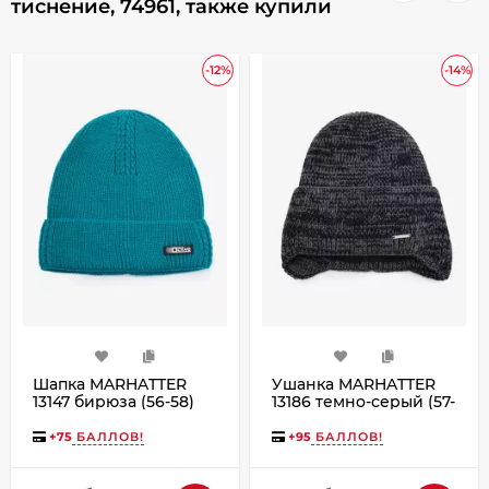
тиснение, 74961, также купили
-12%
-14%
Шапка MARHATTER
Ушанка MARHATTER
13147 бирюза (56-58)
13186 темно-серый (57-
59)
+
75
БАЛЛОВ!
+
95
БАЛЛОВ!