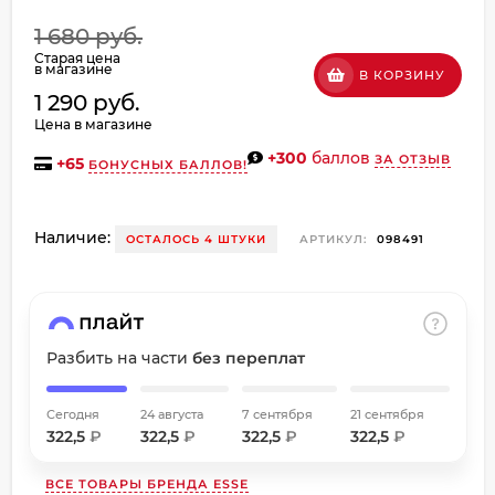
об оплате Плайтом
1 680 руб.
Старая цена
в магазине
В КОРЗИНУ
1 290 руб.
Цена в магазине
Остались вопросы?
+300
баллов
8 800 302-02-51
ЗА ОТЗЫВ
+
65
БОНУСНЫХ БАЛЛОВ!
25
plait.ru
раз в
2 недели
Наличие:
ОСТАЛОСЬ 4 ШТУКИ
АРТИКУЛ:
098491
Разбить на части
без переплат
Сегодня
24 августа
7 сентября
21 сентября
322,5
₽
322,5
₽
322,5
₽
322,5
₽
ВСЕ ТОВАРЫ БРЕНДА
ESSE