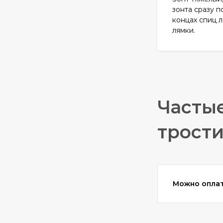
зонта сразу п
концах спиц л
лямки.
Частые
трости
Можно оплат