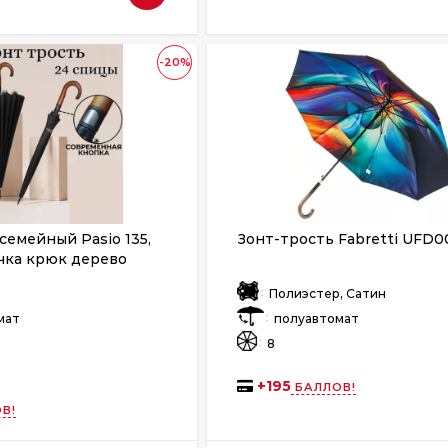
-20%
семейный Pasio 135,
Зонт-трость Fabretti UFD0
чка крюк дерево
:
Полиэстер, Сатин
:
мат
полуавтомат
:
8
+
195
БАЛЛОВ!
В!