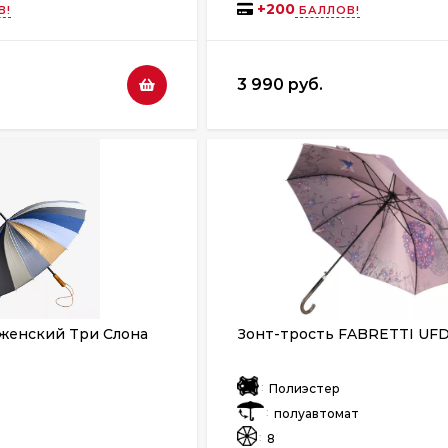
+
200
В!
БАЛЛОВ!
3 990 руб.
 женский Три Слона
Зонт-трость FABRETTI UF
:
р
Полиэстер
:
полуавтомат
:
8