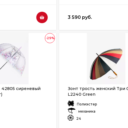
3 590 руб.
-29%
, 42805 сиреневый
Зонт трость женский Три 
)
L2240 Green
:
Полиэстер
:
механика
:
24