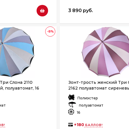
3 890 руб.
-8%
Три Слона 2110
Зонт-трость женский Три 
й, полуавтомат, 16
2162 полуавтомат сиренев
:
р
Полиэстер
:
мат
полуавтомат
:
16
+
180
В!
БАЛЛОВ!