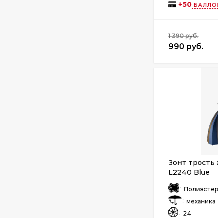
+
50
БАЛЛО
1 390 руб.
990 руб.
Зонт трость
L2240 Blue
:
Полиэсте
:
механика
:
24