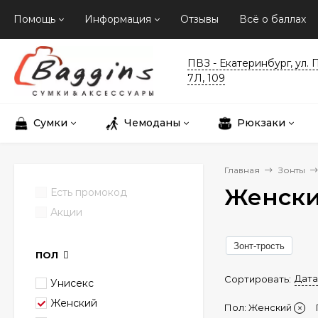
Помощь
Информация
Отзывы
Всё о баллах
ПВЗ - Екатеринбург, ул. 
7Л, 109
Сумки
Чемоданы
Рюкзаки
Главная
Зонты
Женски
Есть промокод
Акции
Зонт-трость
ПОЛ
Дата
Сортировать:
Унисекс
Женский
Пол:
Женский