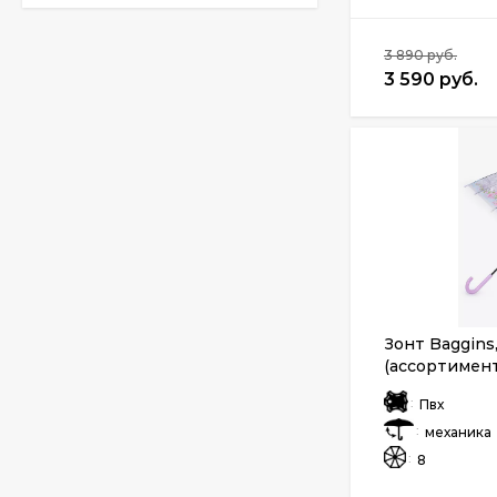
3 890 руб.
3 590 руб.
Зонт Baggins
(ассортимент
:
Пвх
:
механика
:
8