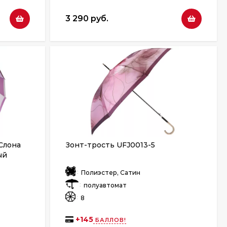
3 290 руб.
Слона
Зонт-трость UFJ0013-5
ый
:
Полиэстер, Сатин
:
полуавтомат
:
8
+
145
БАЛЛОВ!