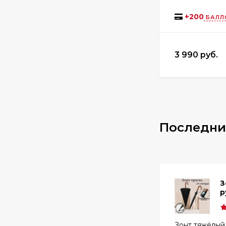
+
200
БАЛЛ
3 990 руб.
Последни
З
р
Зонт тяжёлый,