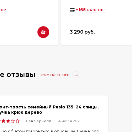
+
165
ОВ!
БАЛЛОВ!
3 290 руб.
е отзывы
СМОТРЕТЬ ВСЕ
онт-трость семейный Pasio 135, 24 спицы,
учка крюк дерево
Лев Черыеов
14 июля 2025
 но об этом говориться в описании. Сумка для