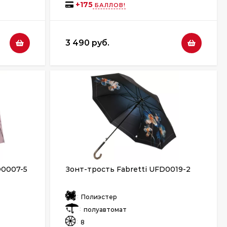
+
175
БАЛЛОВ!
3 490 руб.
D0007-5
Зонт-трость Fabretti UFD0019-2
:
Полиэстер
:
полуавтомат
:
8