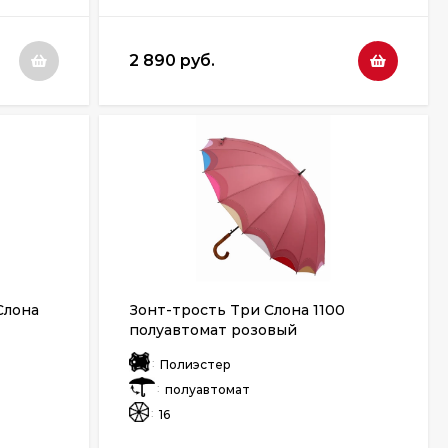
2 890 руб.
Слона
Зонт-трость Три Слона 1100
полуавтомат розовый
:
Полиэстер
:
полуавтомат
:
16