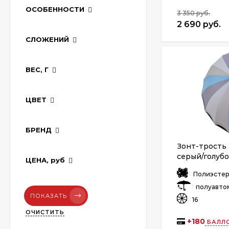
ОСОБЕННОСТИ
3 350 руб.
2 690 руб.
СЛОЖЕНИЙ
ВЕС, Г
ЦВЕТ
БРЕНД
Зонт-трость 
серый/голубо
ЦЕНА,
руб
спиц
:
Полиэсте
:
полуавто
ПОКАЗАТЬ
:
16
ОЧИСТИТЬ
+
180
БАЛЛО