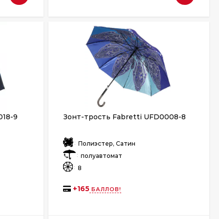
018-9
Зонт-трость Fabretti UFD0008-8
:
Полиэстер, Сатин
:
полуавтомат
:
8
+
165
БАЛЛОВ!