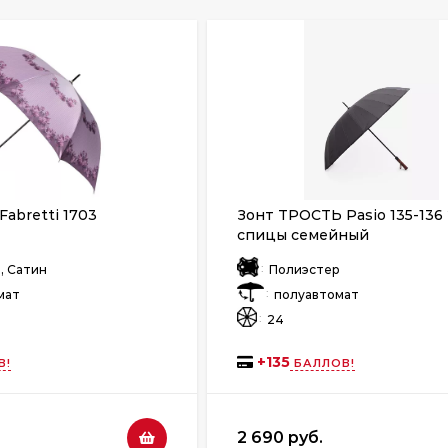
Fabretti 1703
Зонт ТРОСТЬ Pasio 135-136
спицы семейный
:
, Сатин
Полиэстер
:
мат
полуавтомат
:
24
+
135
В!
БАЛЛОВ!
2 690 руб.